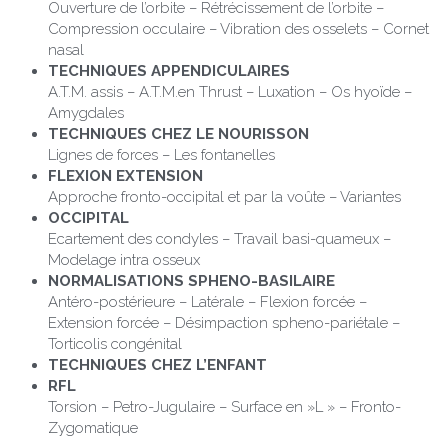
Ouverture de l’orbite – Rétrécissement de l’orbite – 
Compression occulaire – Vibration des osselets – Cornet 
nasal
TECHNIQUES APPENDICULAIRES
A.T.M. assis – A.T.M.en Thrust – Luxation – Os hyoïde – 
Amygdales
TECHNIQUES CHEZ LE NOURISSON
Lignes de forces – Les fontanelles
FLEXION EXTENSION
Approche fronto-occipital et par la voûte – Variantes
OCCIPITAL
Ecartement des condyles – Travail basi-quameux – 
Modelage intra osseux
NORMALISATIONS SPHENO-BASILAIRE
Antéro-postérieure – Latérale – Flexion forcée – 
Extension forcée – Désimpaction spheno-pariétale – 
Torticolis congénital
TECHNIQUES CHEZ L’ENFANT
RFL
Torsion – Petro-Jugulaire – Surface en »L » – Fronto-
Zygomatique