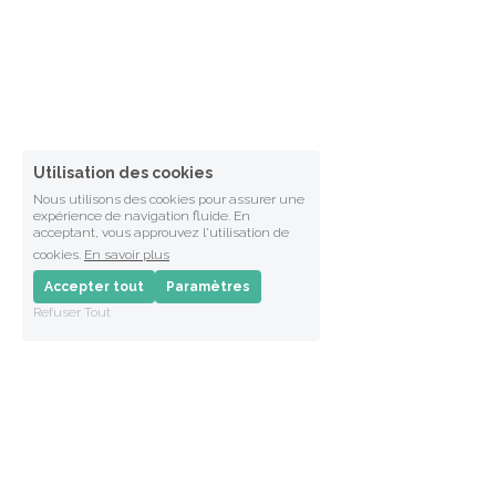
Utilisation des cookies
Nous utilisons des cookies pour assurer une
expérience de navigation fluide. En
acceptant, vous approuvez l'utilisation de
cookies.
En savoir plus
Accepter tout
Paramètres
Refuser Tout
GEPRO
Liens utiles
Société créée en 1984
www.cekcb.fr
Siège social : 20 avenue 
www.bretagne-
Bourbaki, 94100 St Maur
osteopathie.com