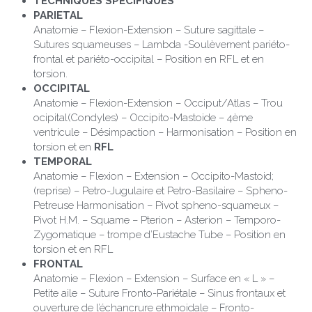
TECHNIQUES SPECIFIQUES
PARIETAL
Anatomie – Flexion-Extension – Suture sagittale – 
Sutures squameuses – Lambda -Soulèvement pariéto-
frontal et pariéto-occipital – Position en RFL et en 
torsion.
OCCIPITAL
Anatomie – Flexion-Extension – Occiput/Atlas – Trou 
ocipital(Condyles) – Occipito-Mastoide – 4ème 
ventricule – Désimpaction – Harmonisation – Position en 
torsion et en 
RFL
TEMPORAL
Anatomie – Flexion – Extension – Occipito-Mastoid; 
(reprise) – Petro-Jugulaire et Petro-Basilaire – Spheno-
Petreuse Harmonisation – Pivot spheno-squameux – 
Pivot H.M. – Squame – Pterion – Asterion – Temporo-
Zygomatique – trompe d’Eustache Tube – Position en 
torsion et en RFL
FRONTAL
Anatomie – Flexion – Extension – Surface en « L » – 
Petite aile – Suture Fronto-Pariétale – Sinus frontaux et 
ouverture de l’échancrure ethmoidale – Fronto-